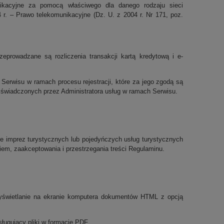
nikacyjne za pomocą właściwego dla danego rodzaju sieci
r. – Prawo telekomunikacyjne (Dz. U. z 2004 r. Nr 171, poz.
prowadzane są rozliczenia transakcji kartą kredytową i e-
Serwisu w ramach procesu rejestracji, które za jego zgodą są
świadczonych przez Administratora usług w ramach Serwisu.
ie imprez turystycznych lub pojedyńczych usług turystycznych
em, zaakceptowania i przestrzegania treści Regulaminu.
wyświetlanie na ekranie komputera dokumentów HTML z opcją
ługujący pliki w formacie PDF.