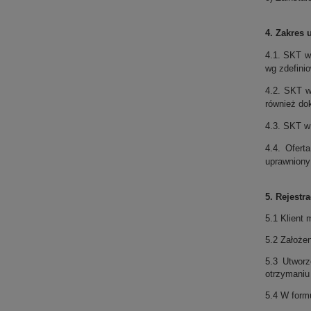
4. Zakres 
4.1. SKT w
wg zdefini
4.2. SKT w
również dok
4.3. SKT w 
4.4. Ofert
uprawniony
5. Rejestra
5.1 Klient
5.2 Założen
5.3 Utworz
otrzymaniu 
5.4 W formu