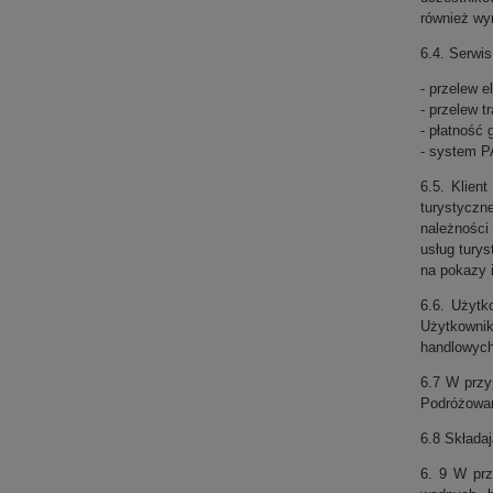
również wy
6.4. Serwi
- przelew 
- przelew t
- płatność 
- system 
6.5. Klien
turystyczn
należności
usług turys
na pokazy i
6.6. Użytk
Użytkownik
handlowych 
6.7 W przy
Podróżowan
6.8 Składa
6. 9 W prz