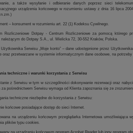
wanie, a także wysyłanie i odbieranie danych poprzez sieci telekomu
kacyjnego urządzenia końcowego w rozumieniu ustawy z dnia 16 lipca 2004 
źn.zm.)
ment – konsument w rozumieniu art. 22 (1) Kodeksu Cywilnego.
m Rozliczeniowe Dotpay - Centrum Rozliczeniowe za pomocą którego prze
 należącym do Dotpay S.A., ul. Wielicka 72, 30-552 Kraków, Polska.
 Użytkownika Serwisu „Moje konto” – dane udostępnione przez Użytkownika 
 oraz przetwarzane w systemie informatycznym dane osobowe, na potrzeby 
ia techniczne i warunki korzystania z Serwisu
stanie z Serwisu w tym w szczególności dokonywanie rezerwacji oraz nabyc
 za pośrednictwem Serwisu wymaga od Klienta zapoznania się ze zrozumieni
ania techniczne niezbędne do korzystania z Serwisu:
ie końcowe posiadające dostęp do sieci Internet.
lowana na urządzeniu końcowym przeglądarka Internetowa umożliwiająca 
ia plików typu cookies.
lowany na urządzeniu końcowym program Acrobat Reader lub inny program obs