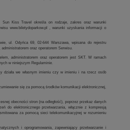
z Sun Kiss Travel określa on rodzaje, zakres oraz warunki
erwisu
www.biletydoparkow.pl
, warunki uzyskania informacji o
wie, ul. Odyńca 69, 02-644 Warszawa, wpisana do rejestru
administratorem oraz operatorem Serwisu.
cielem, administratorem oraz operatorem jest SKT. W ramach
nych w niniejszym Regulaminie.
zy działa we własnym imieniu czy w imieniu i na rzecz osób
zumiewanie się za pomocą środków komunikacji elektronicznej,
zesnej obecności stron (na odległość), poprzez przekaz danych
zeń do elektronicznego przetwarzania, włącznie z kompresją
ansmitowana za pomocą sieci telekomunikacyjnej w rozumieniu
matycznych i oprogramowania, zapewniający przetwarzanie i