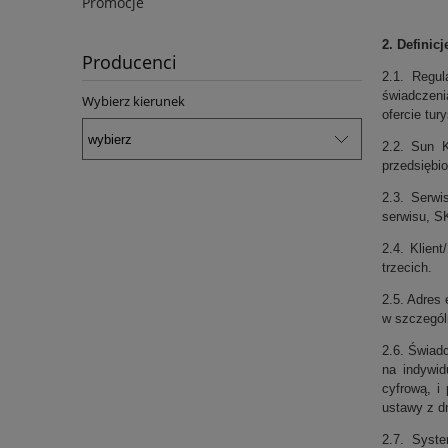
Promocje
2. Definicj
Producenci
2.1. Regul
świadczeni
Wybierz kierunek
ofercie tur
2.2. Sun K
przedsiębi
2.3. Serwi
serwisu, S
2.4. Klien
trzecich.
2.5. Adres
w szczególn
2.6. Świad
na indywid
cyfrową, i
ustawy z dn
2.7. Syste