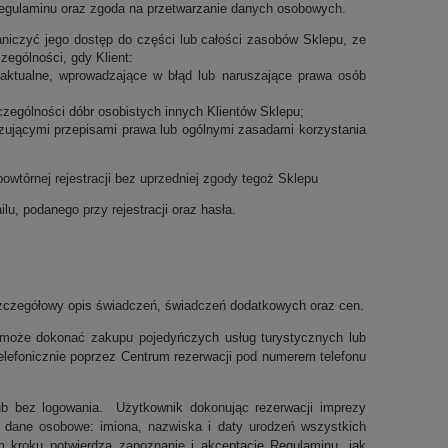
o Regulaminu oraz zgoda na przetwarzanie danych osobowych.
aniczyć jego dostęp do części lub całości zasobów Sklepu, ze
ególności, gdy Klient:
ieaktualne, wprowadzające w błąd lub naruszające prawa osób
czególności dóbr osobistych innych Klientów Sklepu;
zującymi przepisami prawa lub ogólnymi zasadami korzystania
owtórnej rejestracji bez uprzedniej zgody tegoż Sklepu
lu, podanego przy rejestracji oraz hasła.
 szczegółowy opis świadczeń, świadczeń dodatkowych oraz cen.
 może dokonać zakupu pojedyńczych usług turystycznych lub
telefonicznie poprzez Centrum rezerwacji pod numerem telefonu
ub bez logowania. Użytkownik dokonując rezerwacji imprezy
ce dane osobowe: imiona, nazwiska i daty urodzeń wszystkich
m kroku potwierdza zapoznanie i akceptację Regulaminu, jak