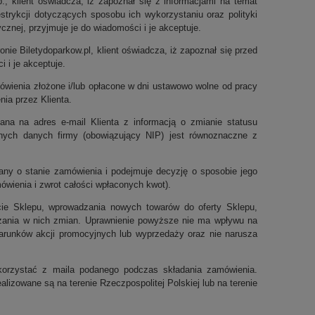
tp., klient oświadcza, iż zapoznał się z informacjami na temat
estrykcji dotyczących sposobu ich wykorzystaniu oraz polityki
cznej, przyjmuje je do wiadomości i je akceptuje.
nie Biletydoparkow.pl, klient oświadcza, iż zapoznał się przed
i i je akceptuje.
wienia złożone i/lub opłacone w dni ustawowo wolne od pracy
ia przez Klienta.
na na adres e-mail Klienta z informacją o zmianie statusu
nych danych firmy (obowiązujący NIP) jest równoznaczne z
any o stanie zamówienia i podejmuje decyzję o sposobie jego
amówienia i zwrot całości wpłaconych kwot).
cie Sklepu, wprowadzania nowych towarów do oferty Sklepu,
zania w nich zmian. Uprawnienie powyższe nie ma wpływu na
runków akcji promocyjnych lub wyprzedaży oraz nie narusza
korzystać z maila podanego podczas składania zamówienia.
izowane są na terenie Rzeczpospolitej Polskiej lub na terenie