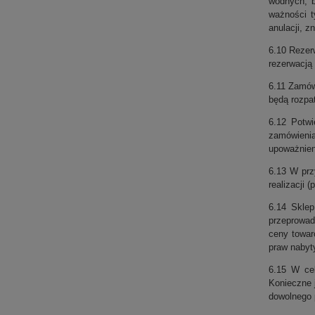
wodnych, bi
ważności t
anulacji, z
6.10 Rezerw
rezerwacją
6.11 Zamów
będą rozpa
6.12 Potwi
zamówienia
upoważnien
6.13 W prz
realizacji 
6.14 Sklep
przeprowad
ceny towar
praw nabyt
6.15 W cel
Konieczne 
dowolnego 