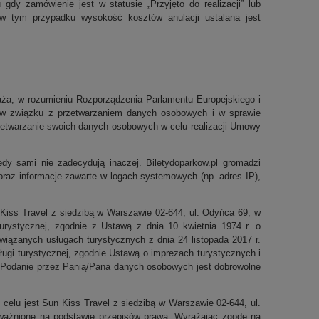
y zamówienie jest w statusie „Przyjęto do realizacji” lub
w tym przypadku wysokość kosztów anulacji ustalana jest
ża, w rozumieniu Rozporządzenia Parlamentu Europejskiego i
h w związku z przetwarzaniem danych osobowych i w sprawie
etwarzanie swoich danych osobowych w celu realizacji Umowy
dy sami nie zadecydują inaczej. Biletydoparkow.pl gromadzi
oraz informacje zawarte w logach systemowych (np. adres IP),
Kiss Travel z siedzibą w Warszawie 02-644, ul. Odyńca 69, w
 turystycznej, zgodnie z Ustawą z dnia 10 kwietnia 1974 r. o
wiązanych usługach turystycznych z dnia 24 listopada 2017 r.
sługi turystycznej, zgodnie Ustawą o imprezach turystycznych i
1) Podanie przez Panią/Pana danych osobowych jest dobrowolne
celu jest Sun Kiss Travel z siedzibą w Warszawie 02-644, ul.
ażnione na podstawie przepisów prawa. Wyrażając zgodę na