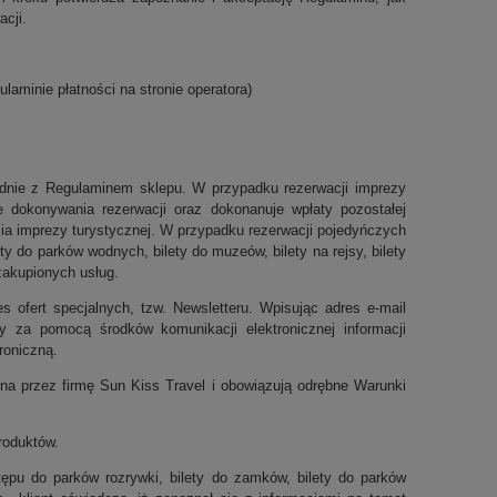
cji.
aminie płatności na stronie operatora)
godnie z Regulaminem sklepu. W przypadku rezerwacji imprezy
dokonywania rezerwacji oraz dokonanuje wpłaty pozostałej
ia imprezy turystycznej. W przypadku rezerwacji pojedyńczych
ty do parków wodnych, bilety do muzeów, bilety na rejsy, bilety
y zakupionych usług.
 ofert specjalnych, tzw. Newsletteru. Wpisując adres e-mail
 za pomocą środków komunikacji elektronicznej informacji
troniczną.
ona przez firmę Sun Kiss Travel i obowiązują odrębne Warunki
roduktów.
tępu do parków rozrywki, bilety do zamków, bilety do parków