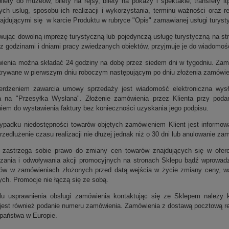
lety do muzeów, bilety na rejsy, bilety na pokazy i spektakle, transfery i
ych uslug, sposobu ich realizacji i wykorzystania, terminu ważności oraz r
najdującymi się w karcie Produktu w rubryce "Opis" zamawianej usługi turysty
ując dowolną imprezę turystyczną lub pojedynczą usługę turystyczną na stro
 z godzinami i dniami pracy zwiedzanych obiektów, przyjmuje je do wiadomośc
ienia można składać 24 godziny na dobę przez siedem dni w tygodniu. Zamó
trywane w pierwszym dniu roboczym następującym po dniu złożenia zamówien
erdzeniem zawarcia umowy sprzedaży jest wiadomość elektroniczna wysła
 na "Przesyłka Wysłana". Złożenie zamówienia przez Klienta przy poda
iem do wystawienia faktury bez konieczności uzyskania jego podpisu.
ypadku niedostępności towarów objętych zamówieniem Klient jest informow
(przedłużenie czasu realizacji nie dłużej jednak niż o 30 dni lub anulowanie z
 zastrzega sobie prawo do zmiany cen towarów znajdujących się w ofer
zania i odwoływania akcji promocyjnych na stronach Sklepu bądź wprowad
ów w zamówieniach złożonych przed datą wejścia w życie zmiany ceny, wa
ych. Promocje nie łączą się ze sobą.
u usprawnienia obsługi zamówienia kontaktując się ze Sklepem należy 
jest również podanie numeru zamówienia. Zamówienia z dostawą pocztową real
państwa w Europie.