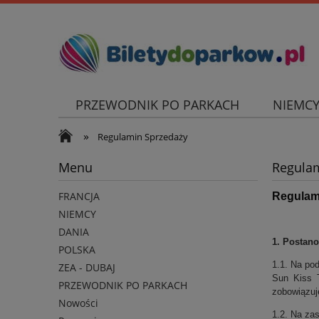
PRZEWODNIK PO PARKACH
NIEMC
»
Regulamin Sprzedaży
Menu
Regulam
FRANCJA
Regulam
NIEMCY
DANIA
1. Postan
POLSKA
1.1. Na pod
ZEA - DUBAJ
Sun Kiss T
PRZEWODNIK PO PARKACH
zobowiązuje
Nowości
1.2. Na zas