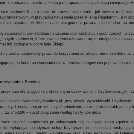
iem zakończenia rejestracji konta jest zapoznanie się z treścią niniejszeg
może pozbawić Klienta prawa do korzystania z konta, jak również może ogr
atychmiastowym, w przypadku naruszenia przez Klienta Regulaminu, a w szcz
trakcie rejestracji w Sklepie dane niezgodne z prawdą, niedokładne lub n
 się za pośrednictwem Sklepu naruszenia dóbr osobistych osób trzecich, w sz
ię innych zachowań, które powszechnie uznawane są za niezgodne z obowią
ernet lub godzące w dobre imię Sklepu.
 który został pozbawiony prawa do korzystania ze Sklepu, nie może dokonać p
loguje się do konta po wprowadzeniu w formularzu logowania poprawnego e-mai
korzystania z Serwisu
s prezentuje oferty zgodnie z określonymi oczekiwaniami Użytkownika, jak i
mach serwisu
www.biletydoparkow.pl
, przy użyciu wyszukiwarki Użytkownik
 Imprezy Turystycznej on-line za pośrednictwem serwisu lub kontaktując się 
 / 22 6468290 – koszt połączenia według taryfy operatora.
t może składać zamówienia po zalogowaniu się na swoje konto zgodnie l
ej lub wykupując pojedyńcze usługi turystyczne on-line podaje następują
w, adres pocztowy, telefon kontaktoway oraz adres e-mailowy. W kolejny