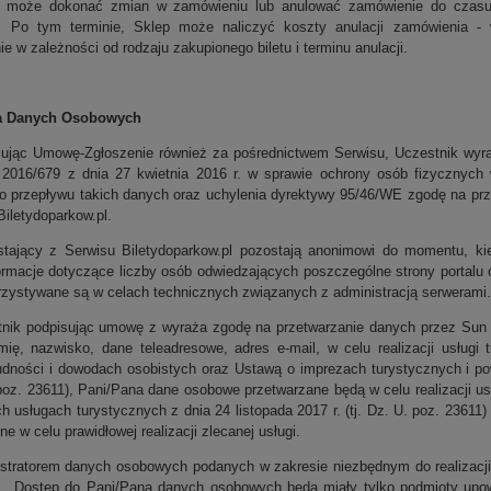
t może dokonać zmian w zamówieniu lub anulować zamówienie do czasu gd
. Po tym terminie, Sklep może naliczyć koszty anulacji zamówienia - 
ie w zależności od rodzaju zakupionego biletu i terminu anulacji.
a Danych Osobowych
sując Umowę-Zgłoszenie również za pośrednictwem Serwisu, Uczestnik wyra
2016/679 z dnia 27 kwietnia 2016 r. w sprawie ochrony osób fizycznyc
 przepływu takich danych oraz uchylenia dyrektywy 95/46/WE zgodę na prz
Biletydoparkow.pl.
stający z Serwisu Biletydoparkow.pl pozostają anonimowi do momentu, kie
formacje dotyczące liczby osób odwiedzających poszczególne strony portalu 
rzystywane są w celach technicznych związanych z administracją serwerami.
tnik podpisując umowę z wyraża zgodę na przetwarzanie danych przez Sun 
imię, nazwisko, dane teleadresowe, adres e-mail, w celu realizacji usługi
ludności i dowodach osobistych oraz Ustawą o imprezach turystycznych i po
 poz. 23611), Pani/Pana dane osobowe przetwarzane będą w celu realizacji u
h usługach turystycznych z dnia 24 listopada 2017 r. (tj. Dz. U. poz. 2361
ne w celu prawidłowej realizacji zlecanej usługi.
istratorem danych osobowych podanych w zakresie niezbędnym do realizacji 
 Dostęp do Pani/Pana danych osobowych będą miały tylko podmioty upow