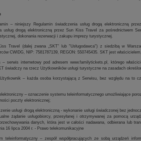
e
amin – niniejszy Regulamin świadczenia usług drogą elektroniczną prze
a usług drogą elektroniczną przez Sun Kiss Travel za pośrednictwem S
ystycznej, dokonania rezerwacji i zakupu imprezy turystycznej.
iss Travel (dalej zwana „SKT” lub "Usługodawca") z siedzibą w Warsza
orców CWIDG, NIP: 7581787139, REGON: 550745435. SKT jest właścicielem, 
s – serwis internetowy pod adresem www.familytickets.pl, którego właści
KT świadczy na rzecz Użytkowników usługi turystyczne na zasadach określo
t/Użytkownik – każda osoba korzystającą z Serwisu, bez względu na to c
 elektroniczny – oznaczenie systemu teleinformatycznego umożliwiające poro
ości poczty elektronicznej;
czenie usługi drogą elektroniczną - wykonanie usługi świadczonej bez jednoc
ualne żądanie usługobiorcy, przesyłanej i otrzymywanej za pomocą urząd
 przechowywania danych, która jest w całości nadawana, odbierana lub tr
ia 16 lipca 2004 r. - Prawo telekomunikacyjne
m teleinformatyczny – zespół współpracujących ze sobą urządzeń infor