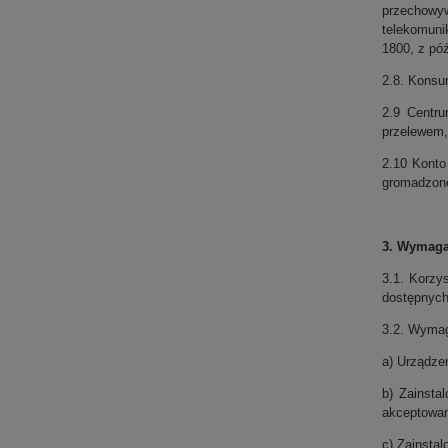
przechowy
telekomuni
1800, z pó
2.8. Konsu
2.9 Centru
przelewem,
2.10 Konto
gromadzone
3. Wymagan
3.1. Korzy
dostępnych
3.2. Wymag
a) Urządzen
b) Zainsta
akceptowan
c) Zainsta