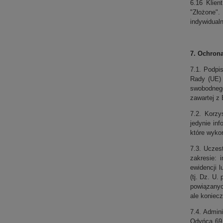
6.16 Klien
"Złożone"
indywidualn
7. Ochron
7.1. Podpi
Rady (UE) 
swobodnego
zawartej z 
7.2. Korzy
jedynie in
które wyko
7.3. Uczes
zakresie: 
ewidencji 
(tj. Dz. U.
powiązanyc
ale koniecz
7.4. Admin
Odyńca 69.