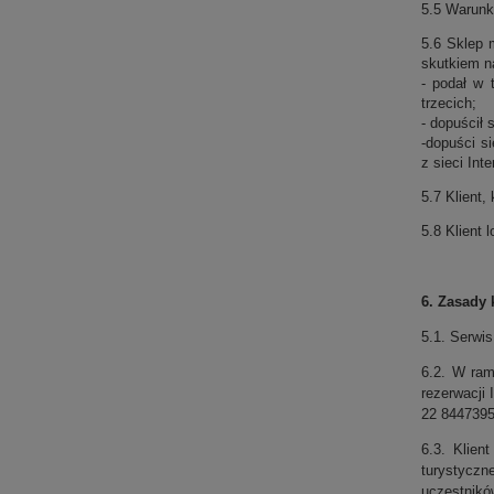
5.5 Warunk
5.6 Sklep 
skutkiem n
- podał w 
trzecich;
- dopuścił
-dopuści s
z sieci Int
5.7 Klient,
5.8 Klient 
6. Zasady 
5.1. Serwi
6.2. W ra
rezerwacji
22 8447395
6.3. Klien
turystyczn
uczestnikó