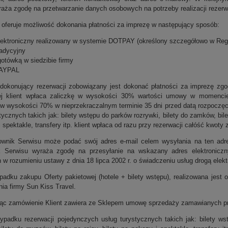
raża zgodę na przetwarzanie danych osobowych na potrzeby realizacji rezerwa
s oferuje możliwość dokonania płatności za imprezę w następujący sposób:
elektroniczny realizowany w systemie DOTPAY (określony szczegółowo w Regul
radycyjny
gotówką w siedzibie firmy
PAYPAL
t dokonujący rezerwacji zobowiązany jest dokonać płatności za imprezę z
ej klient wpłaca zaliczkę w wysokości 30% wartości umowy w momencie 
 w wysokości 70% w nieprzekraczalnym terminie 35 dni przed datą rozpoczęc
tycznych takich jak: bilety wstępu do parków rozrywki, bilety do zamków, bile
 spektakle, transfery itp. klient wpłaca od razu przy rezerwacji całóść kwot
ownik Serwisu może podać swój adres e-mail celem wysyłania na ten adres
 Serwisu wyraża zgodę na przesyłanie na wskazany adres elektroniczny
w rozumieniu ustawy z dnia 18 lipca 2002 r. o świadczeniu usług drogą elek
padku zakupu Oferty pakietowej (hotele + bilety wstępu), realizowana jest 
ia firmy Sun Kiss Travel.
jąc zamówienie Klient zawiera ze Sklepem umowę sprzedaży zamawianych p
ypadku rezerwacji pojedynczych usług turystycznych takich jak: bilety ws