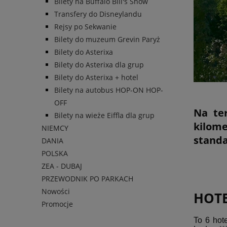
Bilety na Buffalo Bill's Show
Transfery do Disneylandu
Rejsy po Sekwanie
Bilety do muzeum Grevin Paryż
Bilety do Asterixa
Bilety do Asterixa dla grup
Bilety do Asterixa + hotel
Bilety na autobus HOP-ON HOP-
OFF
Na ter
Bilety na wieże Eiffla dla grup
kilom
NIEMCY
stand
DANIA
POLSKA
ZEA - DUBAJ
PRZEWODNIK PO PARKACH
Nowości
HOTE
Promocje
To 6 hot