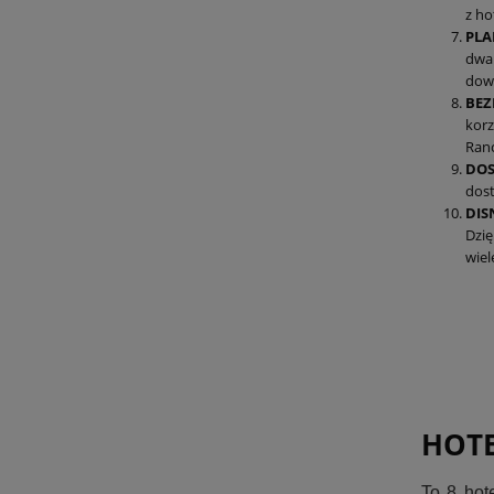
z ho
PLA
dwa 
dowo
BEZ
korz
Ranc
DOS
dost
DIS
Dzię
wie
HOTE
To 8 hot