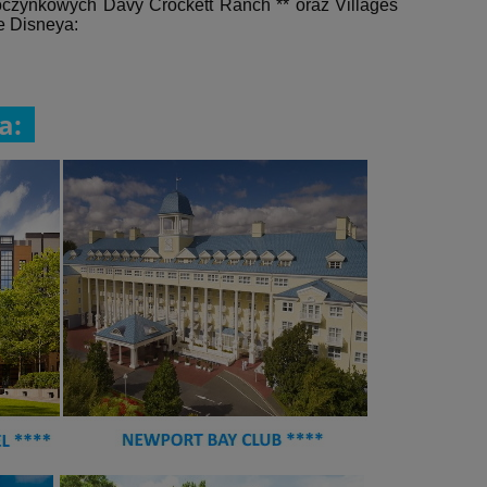
czynkowych Davy Crockett Ranch ** oraz Villages
e Disneya:
a: