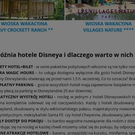
óźnia hotele Disneya i dlaczego warto w nic
ETY HOTEL+BILET
- w cenie pakietów pobytowych wliczone są nie tylko noc
RA MAGIC HOURS
– to usługa dostępna wyłącznie dla gości hoteli Disney
y Disneylandu otwierają się przed nami 1,5 h. wcześniej. Co to oznacza? Brak k
PŁATNY PARKING
– goście wszystkich hoteli mają zapewnione bezpłatne 
y płacą za parking w Disneylandzie 25 eur dziennie).
ATYCZNY WYSTRÓJ HOTELI
– nocleg w jednym z hoteli Disneyowskich to
a kompletnie oderwać się od rzeczywistości. Każdy z hoteli zbudowany zo
eyland, zbudowany w stylu wiktoriańskiego pałacu, majestatyczny nowomie
nistycznym, meksykański Santa FE czy hotel Cheyenne, zbudowany jako ma
ŁY DOSTĘP DO POKOJU
– to bardzo wygodne rozwiązanie dla rodzin z dzie
dując się na nocleg w każdej chwili możemy udać się do pokoju, by odpocz
ZNE ATRAKCJE HOTELOWE
– baseny, przejażdżki na kucyku, minifarma, specj