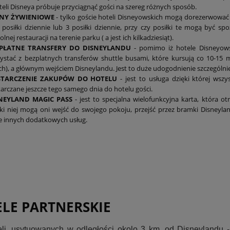
teli Disneya próbuje przyciągnąć gości na szereg różnych sposób.
NY ŻYWIENIOWE
- tylko goście hoteli Disneyowskich mogą dorezerwować 
posiłki dziennie lub 3 posiłki dziennie, przy czy posiłki te mogą być sp
lnej restauracji na terenie parku ( a jest ich kilkadziesiąt).
PŁATNE TRANSFERY DO DISNEYLANDU
- pomimo iż hotele Disneyows
ystać z bezplatnych transferów shuttle busami, które kursują co 10-15
h), a głównym wejściem Disneylandu. Jest to duże udogodnienie szczególnie
TARCZENIE ZAKUPÓW DO HOTELU
- jest to usługa dzięki której wsz
arczane jeszcze tego samego dnia do hotelu gości.
NEYLAND MAGIC PASS
- jest to specjalna wielofunkcyjna karta, która 
ki niej mogą oni wejść do swojego pokoju, przejść przez bramki Disneyla
le innych dodatkowych usług.
LE PARTNERSKIE
eli, usytuowanych w odległości okolo 3 km. od Disneylandu -