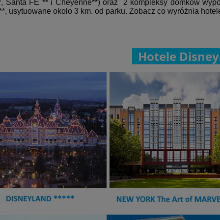
*, Santa FE ** i Cheyenne**) oraz 2 kompleksy domków wypo
**, usytuowane okolo 3 km. od parku. Zobacz co wyróżnia hotel
Hotele Disney