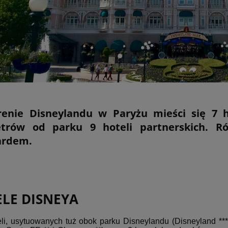
enie Disneylandu w Paryżu mieści się 7 ho
etrów od parku 9 hoteli partnerskich. R
ardem.
LE DISNEYA
eli, usytuowanych tuż obok parku Disneylandu (Disneyland ***