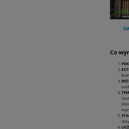
Co wyr
PAK
EXT
bram
BEZ
osob
TEM
możn
Disn
mary
STA
decy
LIC