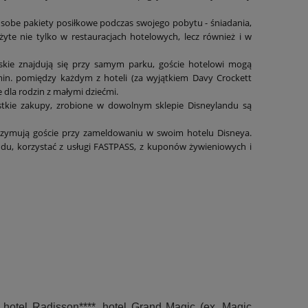
sobe pakiety posiłkowe podczas swojego pobytu - śniadania,
ożyte nie tylko w restauracjach hotelowych, lecz również i w
kie znajdują się przy samym parku, goście hotelowi mogą
 min. pomiędzy każdym z hoteli (za wyjątkiem Davy Crockett
 dla rodzin z małymi dziećmi.
ystkie zakupy, zrobione w dowolnym sklepie Disneylandu są
otrzymują goście przy zameldowaniu w swoim hotelu Disneya.
ndu, korzystać z usługi FASTPASS, z kuponów żywieniowych i
 hotel Radisson****, hotel Grand Magic (ex. Magic