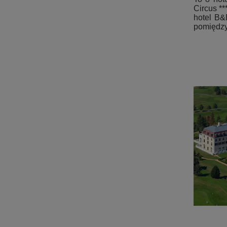
Circus **
hotel B&B
pomiędzy