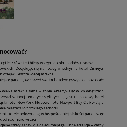
h nocować?
legi lecz również i bilety wstępu do obu parków Disneya.
owskich. Decydując się na nocleg w jednym z hoteli Disneya,
olejek i jeszcze więcej atrakcji.
miejsce parkingowe przed swoim hotelem (wszystkie pozostałe
 wielka atrakcja sama w sobie. Przebywając w ich wnętrzach
stał w innej tematyce stylistycznej. Jest tu bajkowy hotel
jski hotel New York, klubowy hotel Newport Bay Club w stylu
łe miasteczko z dzikiego zachodu.
ćmi. Hotele położone są w bezpośredniej bliskości parku, więc
ąć od nadmiaru wrażeń.
alne strefy zabaw dla dzieci, małpi gaj i inne atrakcje – każdy