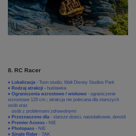
8. RC Racer
♦
♦
Lokalizacja
- Toon studio, Walt Disney Studios Park
♦
Rodzaj atrakcji -
huśtawka
♦ Ograniczenia wzrostowe / wiekowe
- ograniczenie
wzrostowe 120 cm.; atrakcja nie polecana dla starszych
osób oraz
osób z problemami zdrowotnymi
♦ Przeznaczone dla
- starsze dzieci, nastolatkowie, dorośli
♦
Premier Access -
NIE
♦
Photopass
- NIE
♦
Single Rider
- TAK