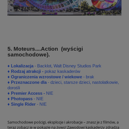
5. Moteurs....Action (wyścigi
samochodowe).
♦
♦
Lokalizacja
- Backlot, Walt Disney Studios Park
♦
Rodzaj atrakcji -
pokaz kaskaderów
♦ Ograniczenia wzrostowe / wiekowe
- brak
♦ Przeznaczone dla
- dzieci, starsze dzieci, nastolatkowie,
dorośli
♦
Premier Access -
NIE
♦
Photopass
- NIE
♦
Single Rider
- NIE
Samochodowe pościgi, eksplozje i akrobacje – znasz je z filmów, a
teraz zobacz je w pokazie na żywo! Zawodowi kaskaderzy zdradzą