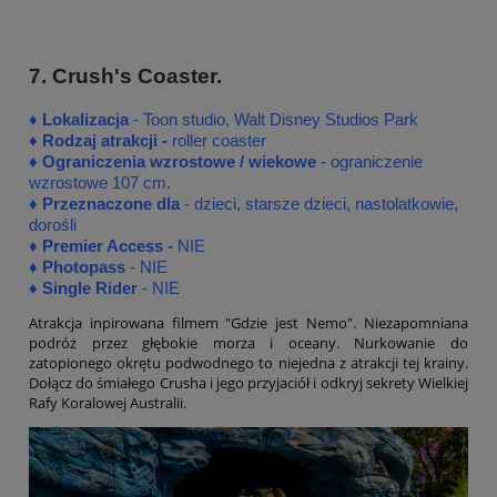
7. Crush's Coaster.
♦
♦
Lokalizacja
- Toon studio, Walt Disney Studios Park
♦
Rodzaj atrakcji -
roller coaster
♦ Ograniczenia wzrostowe / wiekowe
- ograniczenie
wzrostowe 107 cm.
♦ Przeznaczone dla
- dzieci, starsze dzieci, nastolatkowie,
dorośli
♦
Premier Access -
NIE
♦
Photopass
- NIE
♦
Single Rider
- NIE
Atrakcja inpirowana filmem "Gdzie jest Nemo". Niezapomniana
podróż przez głębokie morza i oceany. Nurkowanie do
zatopionego okrętu podwodnego to niejedna z atrakcji tej krainy.
Dołącz do śmiałego Crusha i jego przyjaciół i odkryj sekrety Wielkiej
Rafy Koralowej Australii.