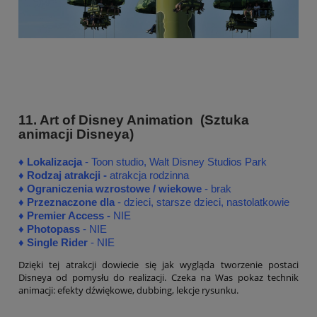
11. Art of Disney Animation (Sztuka
animacji Disneya)
♦
♦
Lokalizacja
- Toon studio, Walt Disney Studios Park
♦
Rodzaj atrakcji -
atrakcja rodzinna
♦ Ograniczenia wzrostowe / wiekowe
- brak
♦ Przeznaczone dla
- dzieci, starsze dzieci, nastolatkowie
♦
Premier Access -
NIE
♦
Photopass
- NIE
♦
Single Rider
- NIE
Dzięki tej atrakcji dowiecie się jak wygląda tworzenie postaci
Disneya od pomysłu do realizacji. Czeka na Was pokaz technik
animacji: efekty dźwiękowe, dubbing, lekcje rysunku.