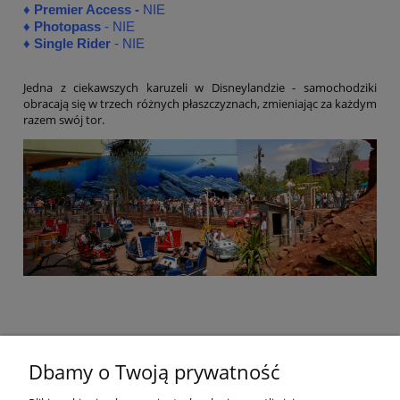
♦
Premier Access -
NIE
♦
Photopass
- NIE
♦
Single Rider
- NIE
Jedna z ciekawszych karuzeli w Disneylandzie - samochodziki
obracają się w trzech różnych płaszczyznach, zmieniając za każdym
razem swój tor.
Dbamy o Twoją prywatność