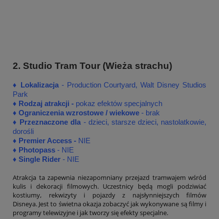
2. Studio Tram Tour (Wieża strachu
)
♦
♦
Lokalizacja
- Production Courtyard, Walt Disney Studios
Park
♦
Rodzaj atrakcji -
pokaz efektów specjalnych
♦ Ograniczenia wzrostowe / wiekowe
- brak
♦ Przeznaczone dla
- dzieci, starsze dzieci, nastolatkowie,
dorośli
♦
Premier Access -
NIE
♦
Photopass
- NIE
♦
Single Rider
- NIE
Atrakcja ta zapewnia niezapomniany przejazd tramwajem wśród
kulis i dekoracji filmowych. Uczestnicy będą mogli podziwiać
kostiumy, rekwizyty i pojazdy z najsłynniejszych filmów
Disneya.
Jest to świetna okazja zobaczyć jak wykonywane są filmy i
programy telewizyjne i jak tworzy się efekty specjalne.