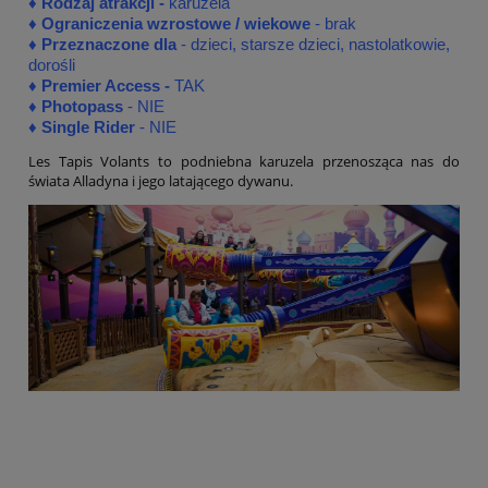
♦
Rodzaj atrakcji -
karuzela
♦ Ograniczenia wzrostowe / wiekowe
- brak
♦ Przeznaczone dla
- dzieci, starsze dzieci, nastolatkowie,
dorośli
♦
Premier Access -
TAK
♦
Photopass
- NIE
♦
Single Rider
- NIE
Les Tapis Volants to podniebna karuzela przenosząca nas do
świata Alladyna i jego latającego dywanu.