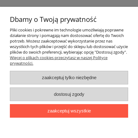
Dbamy o Twoją prywatność
Pliki cookies i pokrewne im technologie umożliwiają poprawne
działanie strony i pomagają nam dostosować ofertę do Twoich
Nie znaleziono produktów spełniających podane kryteria.
potrzeb. Możesz zaakceptować wykorzystanie przez nas
wszystkich tych plików i przejść do sklepu lub dostosować użycie
plików do swoich preferencji, wybierając opcję "Dostosuj zgody".
Pomoc
Więcej o plikach cookies przeczytasz w naszej Polityce
prywatności.
Moje konto
zaakceptuj tylko niezbędne
Płatności i dostawa
dostosuj zgody
Informacje
zaakceptuj wszystkie
O nas
pokaż pełną wersję strony