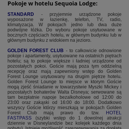
Pokoje w hotelu Sequoia Lodge:
STANDARD
- przyjemnie urządzone pokoje
wyposażone w łazienkę, telefon, TV, radio,
klimatyzacja. W pokojach jedno lub dwa duże
podwójne łóżka. Do wyboru pokoje usytuowane w
bocznych częściach hotelu, w głównym budynku lub w
głównym budynku z widokiem na jezioro.
GOLDEN FOREST CLUB
- to całkowicie odnowione
pokoje i apartamenty, usytuowane na ostatnich piętrach
hotelu; są to pokoje większe i ładniej urządzone od
pozostałych pokoi. Goście mają poza tym oddzielną
recepcję oraz mają zapewniony wstęp do Golden
Forest Lounge usytuowany na drugim piętrze hotelu.
Golden Forest Lounge to miejsce w ktorym Goście
mogą zjeść śniadanie w towarzystwie Myszki Mickey i
pozostałych bohaterów Walta Disneya; serwowane są
tam bezpłatnie napoje bezalkoholowe od 12:00 do
23:00 oraz zakąski od 16:00 do 18:00. Dodatkowo
wszyscy Goście którzy mieszkają w pokojach Golden
Forest Club mają prawo do tzw.
HOTEL
FASTPASS
(szybki wstęp do 1 dowolnej atrakcji
dziennie w Disneylandzie bez kolejek każdego dnia
pobytu). Istnieje możliwość zarezerwowania za dopłatą