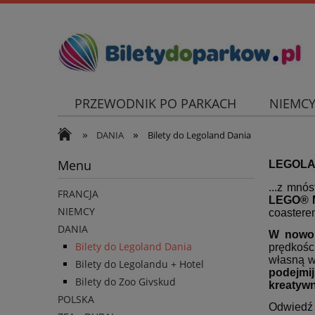
PRZEWODNIK PO PARKACH
NIEMC
»
»
DANIA
Bilety do Legoland Dania
Menu
LEGOLAN
...z mnó
FRANCJA
LEGO® 
NIEMCY
coaster
DANIA
W nowo 
Bilety do Legoland Dania
prędkośc
własną w
Bilety do Legolandu + Hotel
podejmi
Bilety do Zoo Givskud
kreatyw
POLSKA
Odwiedź