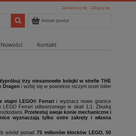
Zarejestruj się
Zaloguj się
Koszyk:
(pusty)
Nowości
Kontakt
ypróbuj trzy niesamowite kolejki w strefie THE
ze Dragen
i wzbij się w powietrze niczym orzeł roller
e stajni LEGO® Ferrari
i wyznacz nowe granice
u LEGO Ferrari odtworzonego w skali 1:1. Zbuduj
zeszkodami.
Przetestuj swoje konie mechaniczne i
ice wyznaczają tylko ostre zakręty i własna
óżb wśród ponad
75 milionów klocków LEGO, 50