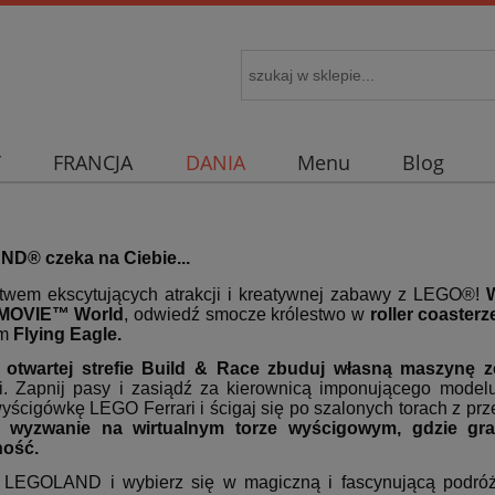
Y
FRANCJA
DANIA
Menu
Blog
D® czeka na Ciebie...
stwem ekscytujących atrakcji i kreatywnej zabawy z LEGO®!
W
MOVIE™ World
, odwiedź smocze królestwo w
roller coaster
em
Flying Eagle.
otwartej strefie Build & Race zbuduj własną maszynę z
i. Zapnij pasy i zasiądź za kierownicą imponującego model
yścigówkę LEGO Ferrari i ścigaj się po szalonych torach z pr
j wyzwanie na wirtualnym torze wyścigowym, gdzie gran
ność.
 LEGOLAND i wybierz się w magiczną i fascynującą podr